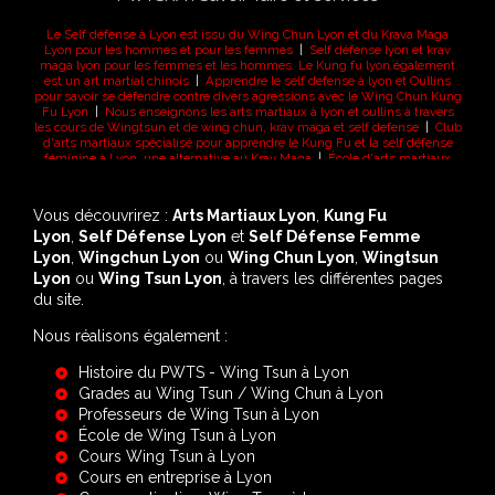
Le Self défense à Lyon est issu du Wing Chun Lyon et du Krava Maga
Lyon pour les hommes et pour les femmes
|
Self défense lyon et krav
maga lyon pour les femmes et les hommes. Le Kung fu lyon également
est un art martial chinois
|
Apprendre le self defense à lyon et Oullins
pour savoir se défendre contre divers agressions avec le Wing Chun Kung
Fu Lyon
|
Nous enseignons les arts martiaux à lyon et oullins à travers
les cours de Wingtsun et de wing chun, krav maga et self defense
|
Club
d'arts martiaux spécialisé pour apprendre le Kung Fu et la self défense
féminine à Lyon, une alternative au Krav Maga
|
École d'arts martiaux
pour prendre des cours de self défense avec un entraineur qualifié à Lyon
|
Club de Krav Maga Femme pour apprendre à se défendre en utilsant
également le Wing Chun à Lyon
|
Wing Tsun Kung Fu à Lyon pour
Vous découvrirez :
Arts Martiaux Lyon
,
Kung Fu
apprendre le Self Défense Lyon afin de pouvoir faire face à une agression
Lyon
|
Ecole de Wing Chun Kung Fu à Lyon est spécialisé dans les arts
,
Self Défense Lyon
et
Self Défense Femme
martiaux à Lyon
|
Auhourd'hui il est nécessaire de savoir ou d'apprendre
Lyon
,
Wingchun Lyon
ou
Wing Chun Lyon
,
Wingtsun
à se défendre dans un monde de plus en plus hostile, les arts martiaux
Lyon
ou
Wing Tsun Lyon
, à travers les différentes pages
du site.
Nous réalisons également :
Histoire du PWTS - Wing Tsun à Lyon
Grades au Wing Tsun / Wing Chun à Lyon
Professeurs de Wing Tsun à Lyon
École de Wing Tsun à Lyon
Cours Wing Tsun à Lyon
Cours en entreprise à Lyon