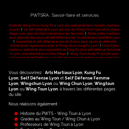
PWTSRA : Savoir-faire et services
Ecole de Wing Chun Kung Fu à Lyon est spécialisé dans les arts martiaux
à Lyon
|
Le Self défense à Lyon est issu du Wing Chun Lyon et du Krava
Maga Lyon pour les hommes et pour les femmes
|
École d'arts martiaux
pour prendre des cours de self défense avec un entraineur qualifié à Lyon
|
Apprendre le self defense à lyon et Oullins pour savoir se défendre
contre divers agressions avec le Wing Chun Kung Fu Lyon
|
Club d'arts
martiaux spécialisé pour apprendre le Kung Fu et la self défense féminine
à Lyon, une alternative au Krav Maga
|
Wing Tsun Kung Fu à Lyon pour
apprendre le Self Défense Lyon afin de pouvoir faire face à une agression
|
Club de Krav Maga Femme pour apprendre à se défendre en utilsant
également le Wing Chun à Lyon
|
Auhourd'hui il est nécessaire de savoir
ou d'apprendre à se défendre dans un monde de plus en plus hostile, les
Vous découvrirez :
Arts Martiaux Lyon
,
Kung Fu
arts martiaux
|
Self défense lyon et krav maga lyon pour les femmes et
Lyon
les hommes. Le Kung fu lyon également est un art martial chinois
,
Self Défense Lyon
et
Self Défense Femme
|
Nous enseignons les arts martiaux à lyon et oullins à travers les cours de
Lyon
,
Wingchun Lyon
ou
Wing Chun Lyon
,
Wingtsun
Wingtsun et de wing chun, krav maga et self defense
Lyon
ou
Wing Tsun Lyon
, à travers les différentes pages
du site.
Nous réalisons également :
Histoire du PWTS - Wing Tsun à Lyon
Grades au Wing Tsun / Wing Chun à Lyon
Professeurs de Wing Tsun à Lyon