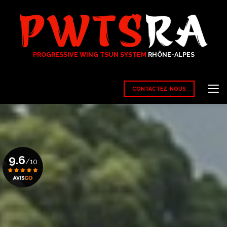
Aller
au
contenu
principal
PROGRESSIVE WING TSUN SYSTEM
RHÔNE-ALPES
CONTACTEZ-NOUS
9.6
/10
Voir le certificat