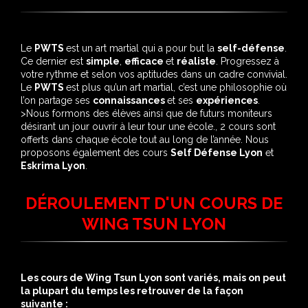
L'ANNÉE
Le
PWTS
est un art martial qui a pour but la
self-défense
.
Ce dernier est
simple
,
efficace
et
réaliste
. Progressez à
votre rythme et selon vos aptitudes dans un cadre convivial.
Le
PWTS
est plus qu’un art martial, c’est une philosophie où
l’on partage ses
connaissances
et ses
expériences
.
>Nous formons des élèves ainsi que de futurs moniteurs
désirant un jour ouvrir à leur tour une école., 2 cours sont
offerts dans chaque école tout au long de l’année. Nous
proposons également des cours
Self Défense Lyon
et
Eskrima Lyon
.
DÉROULEMENT D'UN COURS DE
WING TSUN LYON
Les cours de Wing Tsun Lyon sont variés, mais on peut
la plupart du temps les retrouver de la façon