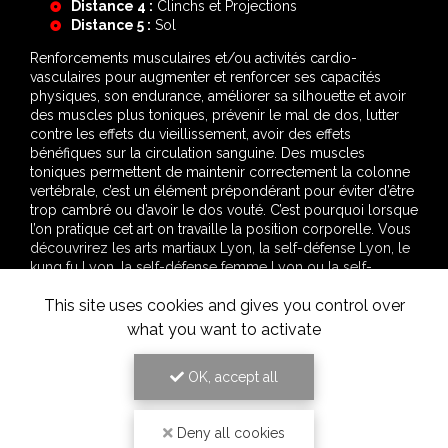
Distance 3 :
Coudes et Genoux
Distance 4 :
Clinchs et Projections
Distance 5 :
Sol
Renforcements musculaires et/ou activités cardio-
vasculaires pour augmenter et renforcer ses capacités
physiques, son endurance, améliorer sa silhouette et avoir
des muscles plus toniques, prévenir le mal de dos, lutter
contre les effets du vieillissement, avoir des effets
bénéfiques sur la circulation sanguine. Des muscles
toniques permettent de maintenir correctement la colonne
vertébrale, c’est un élément prépondérant pour éviter d’être
trop cambré ou d’avoir le dos vouté. C’est pourquoi lorsque
l’on pratique cet art on travaille la position corporelle. Vous
découvrirez les arts martiaux Lyon, la self-défense Lyon, le
kung fu Lyon, la self-défense femme Lyon ou la self-
This site uses cookies and gives you control over
défense féminine Lyon, le wing chun Lyon ou wing chun
Lyon, le wing tsun Lyon ou wing tsun Lyon, la boxe Lyon ou
what you want to activate
la boxe chinoise Lyon ainsi que le MMA Lyon à travers les
différentes pages du site.
OK, accept all
Cependant il ne faut pas oublier que les cours
peuvent varier en fonction de ce que le professeur
Deny all cookies
tient à enseigner lors de ses cours, et en fonction de