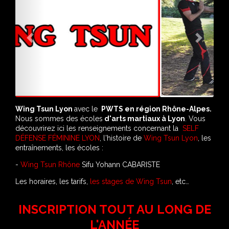
Previous
Next
Wing Tsun Lyon
avec le
PWTS en région Rhône-Alpes.
Nous sommes des écoles
d'arts martiaux à Lyon
. Vous
découvrirez ici les renseignements concernant la
SELF
DÉFENSE FÉMININE LYON
, l'histoire de
Wing Tsun Lyon
, les
entraînements, les écoles :
-
Wing Tsun Rhône
Sifu Yohann CABARISTE
Les horaires, les tarifs,
les stages de Wing Tsun
, etc…
INSCRIPTION TOUT AU LONG DE