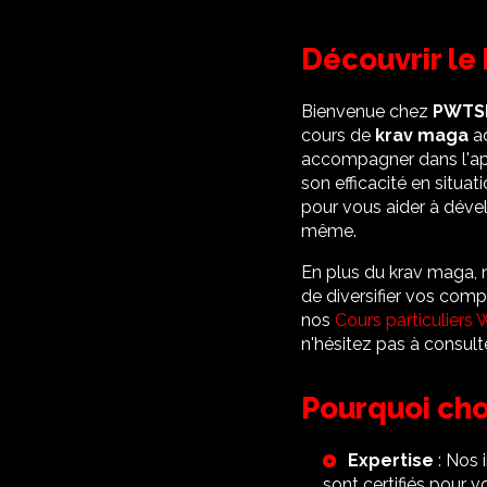
Découvrir le
Bienvenue chez
PWTS
cours de
krav maga
ad
accompagner dans l'appr
son efficacité en situa
pour vous aider à déve
même.
En plus du krav maga,
de diversifier vos com
nos
Cours particuliers
n'hésitez pas à consult
Pourquoi cho
Expertise
: Nos 
sont certifiés pour v