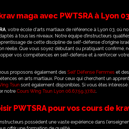
 krav maga avec PWTSRA à Lyon 0
RA
, votre école d'arts martiaux de référence à Lyon 03, où n
aptés à tous les niveaux. Notre équipe d’instructeurs qualifié
entissage de cette discipline de self-défense d'origine isra
tion réelle. Que vous soyez débutant ou pratiquant confirmé,
lopper vos compétences en self-défense et à renforcer votr
 nous proposons également des
Self Défense Femmes
et des
pétences en arts martiaux. Pour ceux qui cherchent un apprent
 Wing Tsun
sont également disponibles. Si vous êtes intéressé 
er notre
Cours Wing Tsun Lyon 06.67.59.37.82
.
isir PWTSRA pour vos cours de kr
instructeurs possèdent une vaste expérience dans l'enseign
ous offrir une formation de qualité.