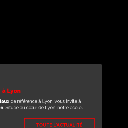
 à Lyon
iaux
de référence à Lyon, vous invite à
se
. Située au cœur de Lyon, notre école…
TOUTE L'ACTUALITÉ