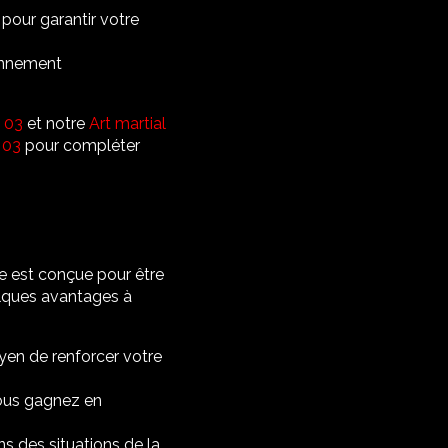
pour garantir votre
onnement
n 03
et notre
Art martial
 03
pour compléter
lle est conçue pour être
elques avantages à
yen de renforcer votre
vous gagnez en
s des situations de la