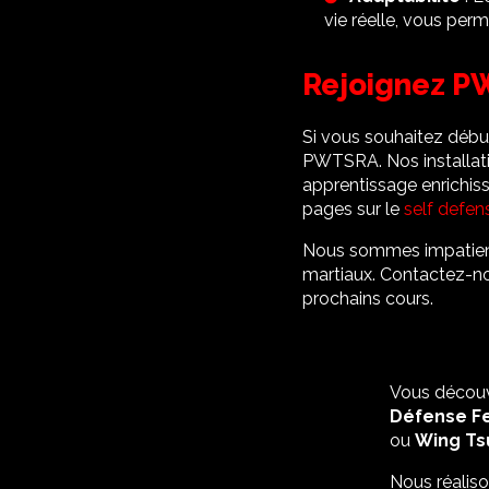
vie réelle, vous per
Rejoignez PW
Si vous souhaitez début
PWTSRA. Nos installati
apprentissage enrichiss
pages sur le
self defen
Nous sommes impatients
martiaux. Contactez-no
prochains cours.
Vous découv
Défense F
ou
Wing Ts
Nous réalis