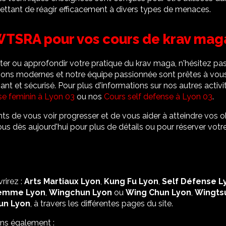
mettant de réagir efficacement à divers types de menaces.
TSRA pour vos cours de krav maga
er ou approfondir votre pratique du krav maga, n'hésitez pas
ons modernes et notre équipe passionnée sont prêtes à vous 
ant et sécurisé. Pour plus d'informations sur nos autres activ
se feminin à Lyon 03
ou nos
Cours self defense à Lyon 03
.
 de vous voir progresser et de vous aider à atteindre vos ob
us dès aujourd'hui pour plus de détails ou pour réserver votr
rirez :
Arts Martiaux Lyon
,
Kung Fu Lyon
,
Self Défense L
emme Lyon
,
Wingchun Lyon
ou
Wing Chun Lyon
,
Wingts
un Lyon
, à travers les différentes pages du site.
ons également :