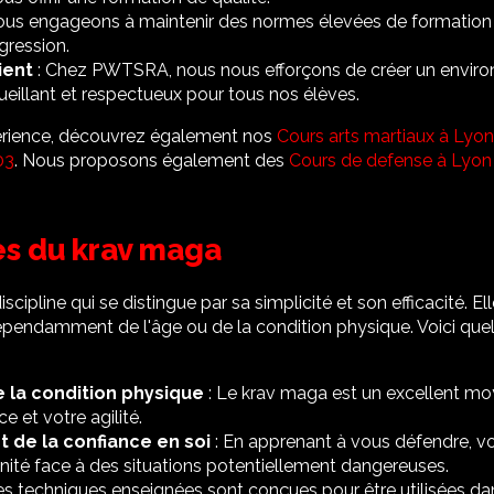
ous engageons à maintenir des normes élevées de formation 
gression.
ient
: Chez PWTSRA, nous nous efforçons de créer un envir
eillant et respectueux pour tous nos élèves.
périence, découvrez également nos
Cours arts martiaux à Lyo
03
. Nous proposons également des
Cours de defense à Lyon
es du krav maga
cipline qui se distingue par sa simplicité et son efficacité. E
dépendamment de l'âge ou de la condition physique. Voici qu
:
 la condition physique
: Le krav maga est un excellent mo
e et votre agilité.
de la confiance en soi
: En apprenant à vous défendre, 
nité face à des situations potentiellement dangereuses.
es techniques enseignées sont conçues pour être utilisées dan