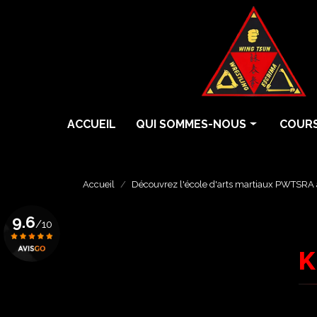
Aller
au
contenu
principal
Navigation principale
ACCUEIL
QUI SOMMES-NOUS
COURS
Histoire
Cours 
Écoles
Cours 
Accueil
Découvrez l'école d'arts martiaux PWTSRA 
Professeurs
Cours 
9.6
/10
Grades
Eskrim
K
Krav 
Voir le certificat