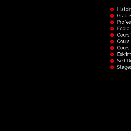
Histoi
Grade
Profes
École 
Cours
Cours 
Cours 
Eskrim
Self 
Stage