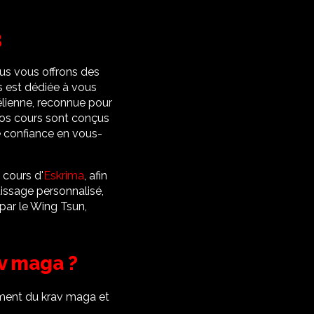
3
ous vous offrons des
s est dédiée à vous
élienne, reconnue pour
 nos cours sont conçus
e confiance en vous-
 cours d'
Eskrima
, afin
issage personnalisé,
par le Wing Tsun,
av maga ?
ement du krav maga et