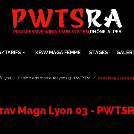
PROGRESSIVE WING TSUN SYSTEM
RHÔNE-ALPES
/TARIFS
KRAV MAGA FEMME
STAGES
GALERI
arts martiaux
Photos
particuliers
Vidéos
à Lyon
École d'arts martiaux Lyon 03 - PWTSRA
Krav Maga Lyon 0
En Entreprise
a
rav Maga Lyon 03 - PWTS
Maga Femme Self Défense