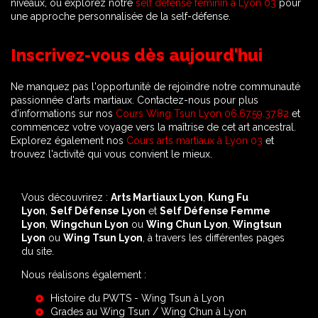
niveaux, ou explorez notre
self défense féminin à Lyon 03
pour
une approche personnalisée de la self-défense.
Inscrivez-vous dès aujourd'hui
Ne manquez pas l'opportunité de rejoindre notre communauté
passionnée d'arts martiaux. Contactez-nous pour plus
d'informations sur nos
Cours Wing Tsun Lyon 06.67.59.37.82
et
commencez votre voyage vers la maîtrise de cet art ancestral.
Explorez également nos
Cours arts martiaux à Lyon 03
et
trouvez l'activité qui vous convient le mieux.
Vous découvrirez :
Arts Martiaux Lyon
,
Kung Fu
Lyon
,
Self Défense Lyon
et
Self Défense Femme
Lyon
,
Wingchun Lyon
ou
Wing Chun Lyon
,
Wingtsun
Lyon
ou
Wing Tsun Lyon
, à travers les différentes pages
du site.
Nous réalisons également :
Histoire du PWTS - Wing Tsun à Lyon
Grades au Wing Tsun / Wing Chun à Lyon