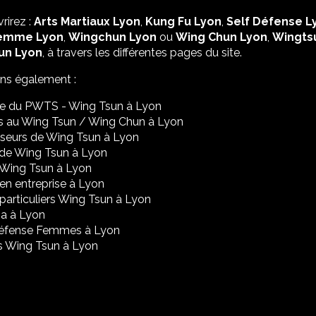
rirez :
Arts Martiaux Lyon
,
Kung Fu Lyon
,
Self Défense L
emme Lyon
,
Wingchun Lyon
ou
Wing Chun Lyon
,
Wingts
un Lyon
, à travers les différentes pages du site.
ons également :
re du PWTS - Wing Tsun à Lyon
s au Wing Tsun / Wing Chun à Lyon
seurs de Wing Tsun à Lyon
de Wing Tsun à Lyon
 Wing Tsun à Lyon
en entreprise à Lyon
particuliers Wing Tsun à Lyon
a à Lyon
Défense Femmes à Lyon
s Wing Tsun à Lyon