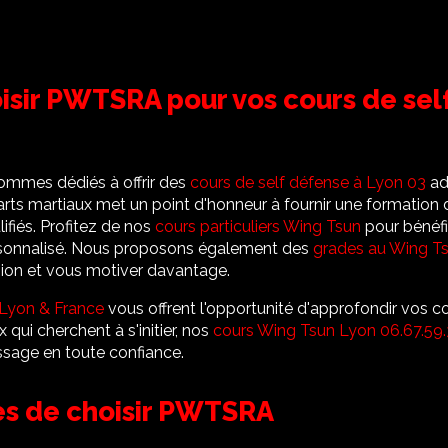
isir PWTSRA pour vos cours de sel
sommes dédiés à offrir des
cours de self défense à Lyon 03
ad
arts martiaux met un point d'honneur à fournir une formation 
ifiés. Profitez de nos
cours particuliers Wing Tsun
pour bénéfi
nnalisé. Nous proposons également des
grades au Wing T
ion et vous motiver davantage.
Lyon & France
vous offrent l'opportunité d'approfondir vos
x qui cherchent à s'initier, nos
cours Wing Tsun Lyon 06.67.59.
ssage en toute confiance.
es de choisir PWTSRA