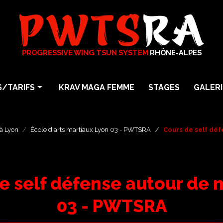
PROGRESSIVE WING TSUN SYSTEM
RHÔNE-ALPES
/TARIFS
KRAV MAGA FEMME
STAGES
GALERI
arts martiaux
Photos
particuliers
Vidéos
à Lyon
École d'arts martiaux Lyon 03 - PWTSRA
Cours de self dé
En Entreprise
a
e self défense autour de 
Maga Femme Self Défense
03 - PWTSRA