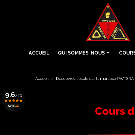
Aller
au
contenu
principal
Navigation principale
ACCUEIL
QUI SOMMES-NOUS
COURS
Histoire
Cours 
Écoles
Cours 
Accueil
Découvrez l'école d'arts martiaux PWTSRA 
Professeurs
Cours 
9.6
/10
Grades
Eskrim
Cours d
Krav 
Voir le certificat