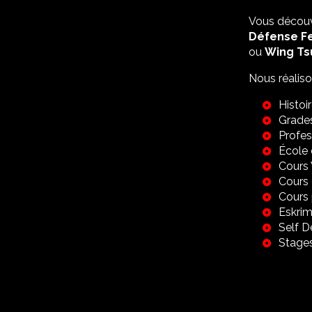
Vous découv
Défense F
ou
Wing Ts
Nous réalis
Histoi
Grade
Profes
École 
Cours
Cours 
Cours 
Eskrim
Self 
Stage