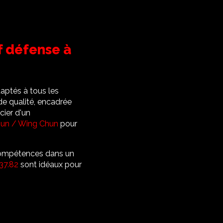
f défense à
aptés à tous les
de qualité, encadrée
cier d'un
sun / Wing Chun
pour
 compétences dans un
37.82
sont idéaux pour