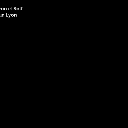
yon
et
Self
un Lyon