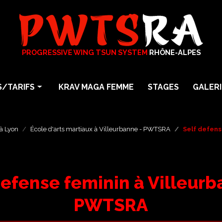
PROGRESSIVE WING TSUN SYSTEM
RHÔNE-ALPES
/TARIFS
KRAV MAGA FEMME
STAGES
GALERI
arts martiaux
Photos
particuliers
Vidéos
à Lyon
École d'arts martiaux à Villeurbanne - PWTSRA
Self defens
En Entreprise
a
defense feminin à Villeurb
Maga Femme Self Défense
PWTSRA