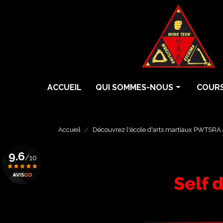
Aller
au
contenu
principal
Navigation principale
ACCUEIL
QUI SOMMES-NOUS
COURS
Histoire
Cours 
Écoles
Cours 
Accueil
Découvrez l'école d'arts martiaux PWTSRA 
Professeurs
Cours 
9.6
/10
Grades
Eskrim
Self 
Krav 
Voir le certificat