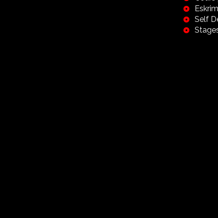
Eskrim
Self 
Stage