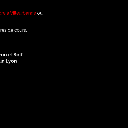
re à Villeurbanne
ou
res de cours.
yon
et
Self
un Lyon