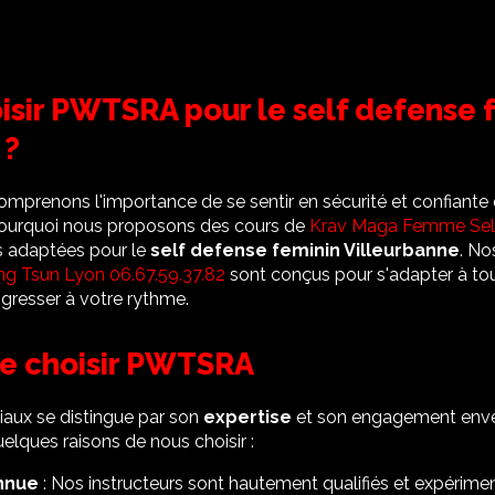
isir PWTSRA pour le self defense 
 ?
comprenons l'importance de se sentir en sécurité et confiante
pourquoi nous proposons des cours de
Krav Maga Femme Sel
es adaptées pour le
self defense feminin Villeurbanne
. N
ng Tsun Lyon 06.67.59.37.82
sont conçus pour s'adapter à tou
gresser à votre rythme.
de choisir PWTSRA
iaux se distingue par son
expertise
et son engagement enve
uelques raisons de nous choisir :
nnue
: Nos instructeurs sont hautement qualifiés et expérime