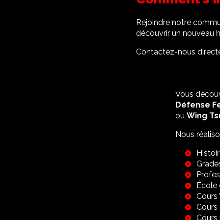
Rejoindre notre commu
découvrir un nouveau ho
Contactez-nous directem
Vous découv
Défense F
ou
Wing Ts
Nous réalis
Histoi
Grade
Profes
École 
Cours
Cours 
Cours 