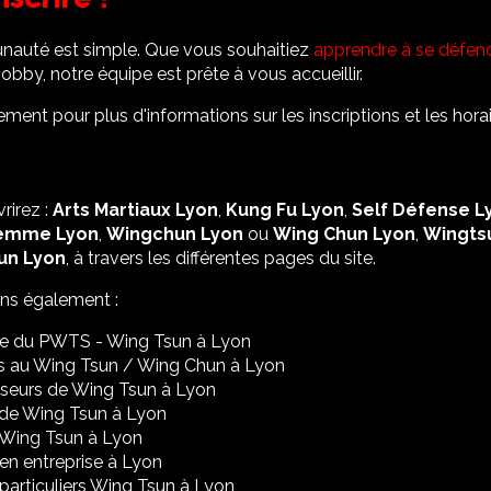
nauté est simple. Que vous souhaitiez
apprendre à se défend
bby, notre équipe est prête à vous accueillir.
ent pour plus d'informations sur les inscriptions et les horai
rirez :
Arts Martiaux Lyon
,
Kung Fu Lyon
,
Self Défense L
emme Lyon
,
Wingchun Lyon
ou
Wing Chun Lyon
,
Wingts
un Lyon
, à travers les différentes pages du site.
ons également :
re du PWTS - Wing Tsun à Lyon
s au Wing Tsun / Wing Chun à Lyon
seurs de Wing Tsun à Lyon
de Wing Tsun à Lyon
 Wing Tsun à Lyon
en entreprise à Lyon
particuliers Wing Tsun à Lyon