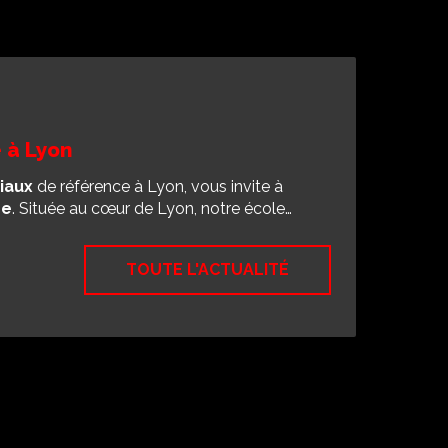
 à Lyon
iaux
de référence à Lyon, vous invite à
se
. Située au cœur de Lyon, notre école…
TOUTE L'ACTUALITÉ