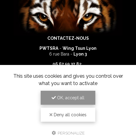
CONTACTEZ-NOUS
PWTSRA
-
Wing Tsun Lyon
6 rue Bara -
Lyon 3
06 67 59 37 82
This site uses cookies and gives you control over
ENVOYEZ UN MESSAGE
what you want to activate
OK, accept all
PWTSRA, École d'arts martiaux à Lyon
Deny all cookies
Mentions légales
-
Plan du site
-
Liens utiles
-
Cookies
PERSONALIZE