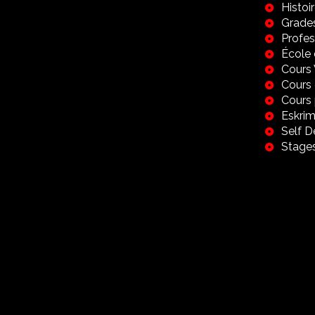
Histoi
Grade
Profes
École 
Cours
Cours 
Cours 
Eskrim
Self 
Stage