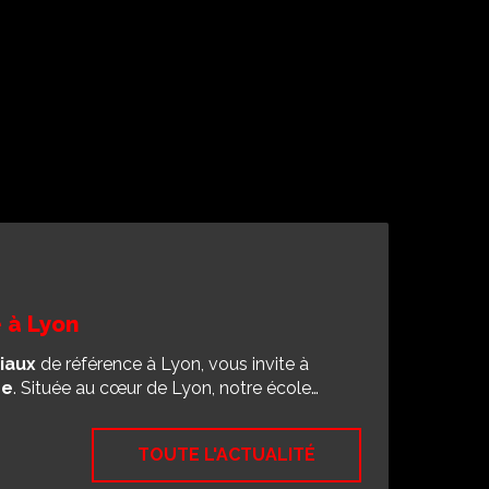
 à Lyon
iaux
de référence à Lyon, vous invite à
se
. Située au cœur de Lyon, notre école…
TOUTE L'ACTUALITÉ