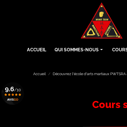
Aller
au
contenu
principal
Navigation principale
ACCUEIL
QUI SOMMES-NOUS
COURS
Histoire
Cours 
Écoles
Cours 
Accueil
Découvrez l'école d'arts martiaux PWTSRA 
Professeurs
Cours 
9.6
/10
Grades
Eskrim
Cours 
Krav 
Voir le certificat