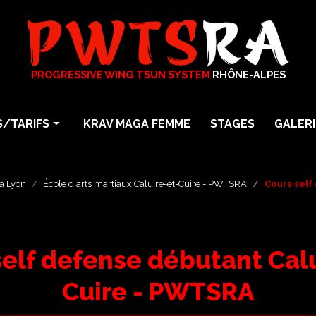
PROGRESSIVE WING TSUN SYSTEM
RHÔNE-ALPES
/TARIFS
KRAV MAGA FEMME
STAGES
GALERI
arts martiaux
Photos
particuliers
Vidéos
à Lyon
École d'arts martiaux Caluire-et-Cuire - PWTSRA
Cours self
En Entreprise
a
self defense débutant Calu
Maga Femme Self Défense
Cuire - PWTSRA