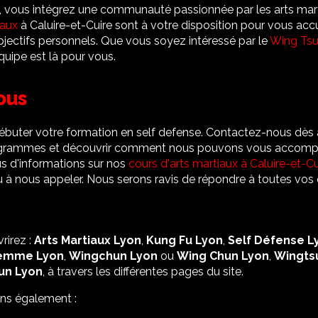
vous intégrez une communauté passionnée par les arts martia
iaux
à Caluire-et-Cuire sont à votre disposition pour vous accue
objectifs personnels. Que vous soyez intéressé par le
Wing Ts
quipe est là pour vous.
ous
ébuter votre formation en self defense. Contactez-nous dès 
rogrammes et découvrir comment nous pouvons vous accomp
us d'informations sur nos
cours d'arts martiaux à Caluire-et-Cu
ou à nous appeler. Nous serons ravis de répondre à toutes vos
rirez :
Arts Martiaux Lyon
,
Kung Fu Lyon
,
Self Défense L
emme Lyon
,
Wingchun Lyon
ou
Wing Chun Lyon
,
Wingts
un Lyon
, à travers les différentes pages du site.
ons également :