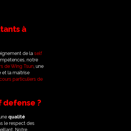
tants à
nseignement de la
self
ompétences, notre
rs de Wing Tsun
, une
et la maîtrise
cours particuliers de
f defense ?
 une
qualité
s le respect des
illant. Notre