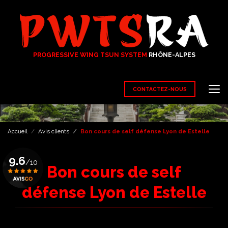
Aller
au
contenu
principal
PROGRESSIVE WING TSUN SYSTEM
RHÔNE-ALPES
CONTACTEZ-NOUS
Accueil
Avis clients
Bon cours de self défense Lyon de Estelle
9.6
/10
Bon cours de self
défense Lyon de Estelle
Voir le certificat