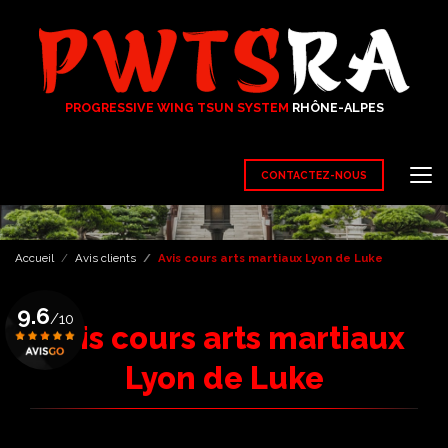
Aller
au
contenu
principal
PROGRESSIVE WING TSUN SYSTEM
RHÔNE-ALPES
CONTACTEZ-NOUS
Accueil
Avis clients
Avis cours arts martiaux Lyon de Luke
9.6
/10
Avis cours arts martiaux
Lyon de Luke
Voir le certificat