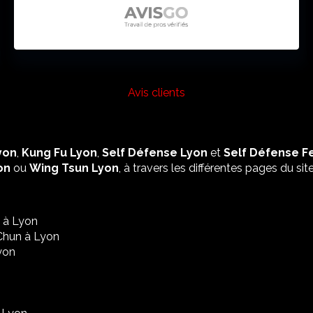
Que vous soyez débutant ou pratiquant
confirmé, ce club offre une progression
adaptée à chacun. Je recommande
vivement ce lieu pour tous ceux qui
veulent apprendre, se dépasser et
évoluer dans un environnement
Avis clients
respectueux et dynamique !
yon
,
Kung Fu Lyon
,
Self Défense Lyon
et
Self Défense 
on
ou
Wing Tsun Lyon
, à travers les différentes pages du site
 à Lyon
Chun à Lyon
yon