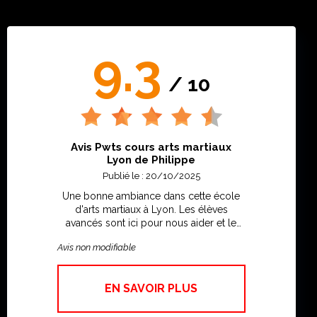
9.3
/ 10
Avis Pwts cours arts martiaux
Lyon de Philippe
Publié le : 20/10/2025
Une bonne ambiance dans cette école
d'arts martiaux à Lyon. Les élèves
avancés sont ici pour nous aider et le
professeur est attentif. Je me sens bien
Avis non modifiable
ici. Une bonne école de Kung Fu Lyon
EN SAVOIR PLUS