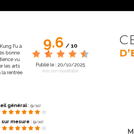
9.6
/ 10
e Kung Fu à
rès bonne
atience vu
Publié le : 20/10/2025
 les arts
Avis non modifiable
 la rentrée
eil général
:
(9/10)
 sur mesure
:
(9/10)