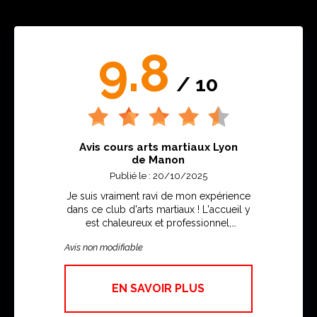
9.8
/ 10
Avis cours arts martiaux Lyon
de Manon
Publié le : 20/10/2025
Je suis vraiment ravi de mon expérience
dans ce club d'arts martiaux ! L'accueil y
est chaleureux et professionnel,
l'ambiance est à la fois motivante et
Avis non modifiable
conviviale. Les instructeurs sont
extrêmement compétents, toujours à
l'écoute, et savent s'adapter au niveau de
EN SAVOIR PLUS
chaque pratiquant. Les cours sont bien
structurés et permettent de progresser à
son rythme tout en prenant du plaisir.