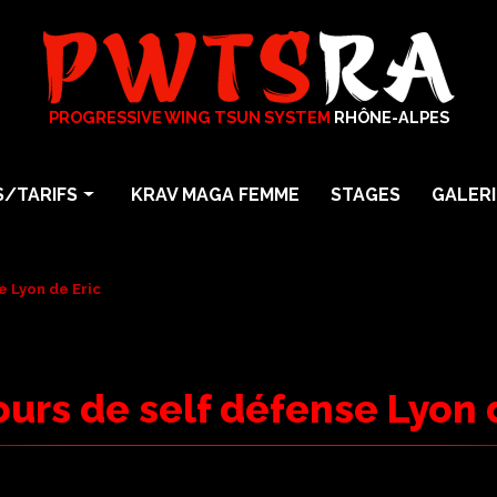
PROGRESSIVE WING TSUN SYSTEM
RHÔNE-ALPES
/TARIFS
KRAV MAGA FEMME
STAGES
GALERI
arts martiaux
Photos
particuliers
Vidéos
e Lyon de Eric
En Entreprise
a
urs de self défense Lyon 
Maga Femme Self Défense