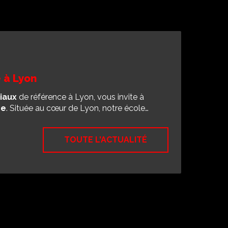
 à Lyon
iaux
de référence à Lyon, vous invite à
se
. Située au cœur de Lyon, notre école…
TOUTE L'ACTUALITÉ