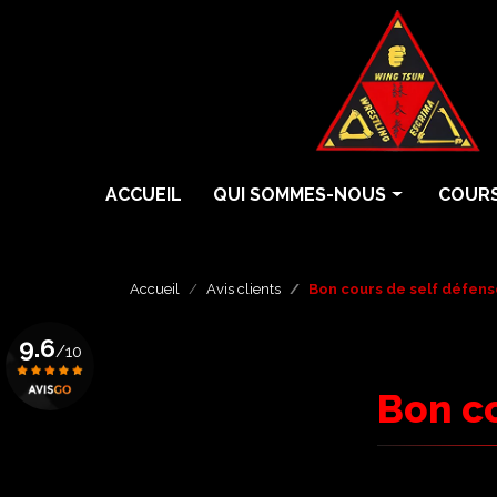
Aller
au
contenu
principal
Navigation principale
ACCUEIL
QUI SOMMES-NOUS
COURS
Histoire
Cours 
Écoles
Cours 
Accueil
Avis clients
Bon cours de self défens
Professeurs
Cours 
9.6
/10
Grades
Eskrim
Bon co
Krav 
Voir le certificat