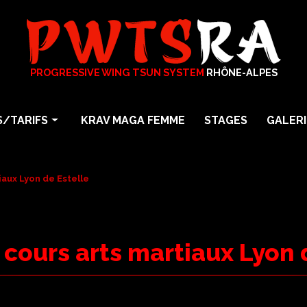
PROGRESSIVE WING TSUN SYSTEM
RHÔNE-ALPES
/TARIFS
KRAV MAGA FEMME
STAGES
GALERI
arts martiaux
Photos
particuliers
Vidéos
iaux Lyon de Estelle
En Entreprise
a
 cours arts martiaux Lyon 
Maga Femme Self Défense