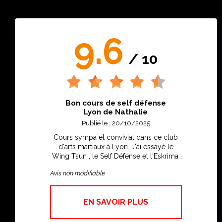
9.6
/ 10
Bon cours de self défense
Lyon de Nathalie
Publié le : 20/10/2025
Cours sympa et convivial dans ce club
d'arts martiaux à Lyon. J'ai essayé le
Wing Tsun , le Self Défense et l'Eskrima.
Je pense m'inscrire au Wingtsun et au
Avis non modifiable
Self Defense à la rentrée sur Lyon 7ème
avec une amie. Vivement la rentrée
EN SAVOIR PLUS