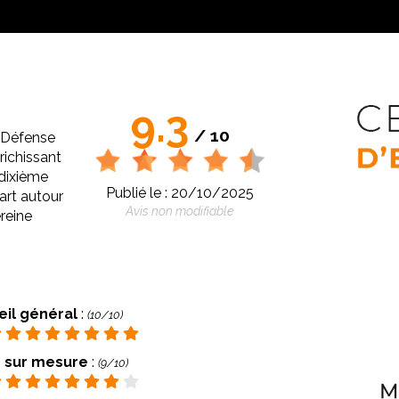
9.3
/ 10
f Défense
richissant
 dixième
Publié le : 20/10/2025
art autour
Avis non modifiable
reine
eil général
:
(10/10)
 sur mesure
:
(9/10)