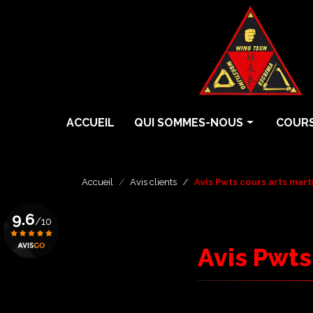
Aller
au
contenu
principal
Navigation principale
ACCUEIL
QUI SOMMES-NOUS
COURS
Histoire
Cours 
Écoles
Cours 
Accueil
Avis clients
Avis Pwts cours arts mart
Professeurs
Cours 
9.6
/10
Grades
Eskrim
Avis Pwts
Krav 
Voir le certificat