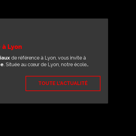
 à Lyon
iaux
de référence à Lyon, vous invite à
se
. Située au cœur de Lyon, notre école…
TOUTE L'ACTUALITÉ