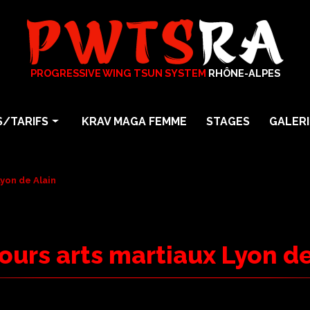
PROGRESSIVE WING TSUN SYSTEM
RHÔNE-ALPES
/TARIFS
KRAV MAGA FEMME
STAGES
GALERI
arts martiaux
Photos
particuliers
Vidéos
Lyon de Alain
En Entreprise
a
cours arts martiaux Lyon de
Maga Femme Self Défense