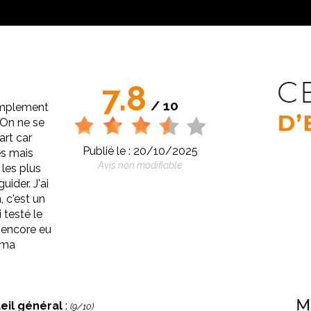
7.8
/ 10
simplement
 On ne se
art car
Publié le : 20/10/2025
s mais
Avis non modifiable
les plus
uider. J'ai
 c'est un
i testé le
 encore eu
rima
eil général
:
(9/10)