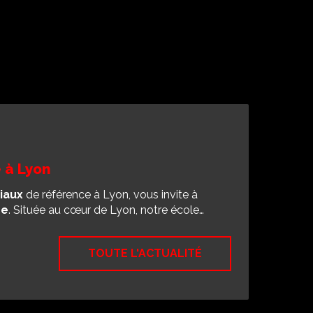
 à Lyon
iaux
de référence à Lyon, vous invite à
se
. Située au cœur de Lyon, notre école…
TOUTE L'ACTUALITÉ