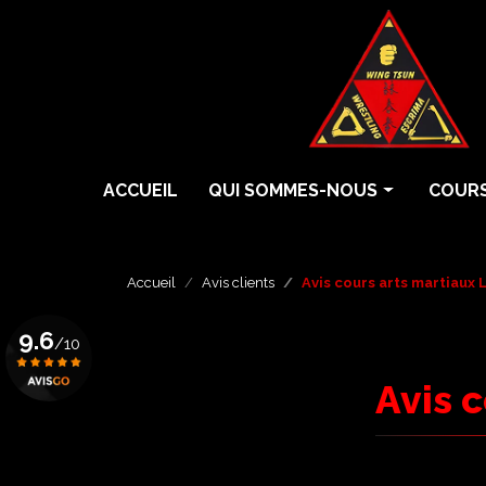
Aller
au
contenu
principal
Navigation principale
ACCUEIL
QUI SOMMES-NOUS
COURS
Histoire
Cours 
Écoles
Cours 
Accueil
Avis clients
Avis cours arts martiaux 
Professeurs
Cours 
9.6
/10
Grades
Eskrim
Avis 
Krav 
Voir le certificat