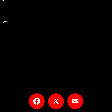
yon
à Lyon
Facebook
X
Email