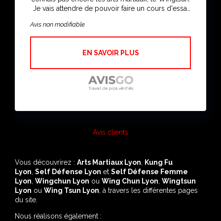
Je vais attendre de pouvoir faire un cours d'essai
pour me prononcer
Avis non modifiable
EN SAVOIR PLUS
Avis clients
Vous découvrirez :
Arts Martiaux Lyon
,
Kung Fu
Lyon
,
Self Défense Lyon
et
Self Défense Femme
Lyon
,
Wingchun Lyon
ou
Wing Chun Lyon
,
Wingtsun
Lyon
ou
Wing Tsun Lyon
, à travers les différentes pages
du site.
Nous réalisons également :