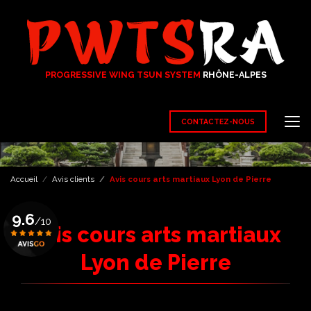
Aller
au
contenu
principal
PROGRESSIVE WING TSUN SYSTEM
RHÔNE-ALPES
CONTACTEZ-NOUS
Accueil
Avis clients
Avis cours arts martiaux Lyon de Pierre
9.6
/10
Avis cours arts martiaux
Lyon de Pierre
Voir le certificat