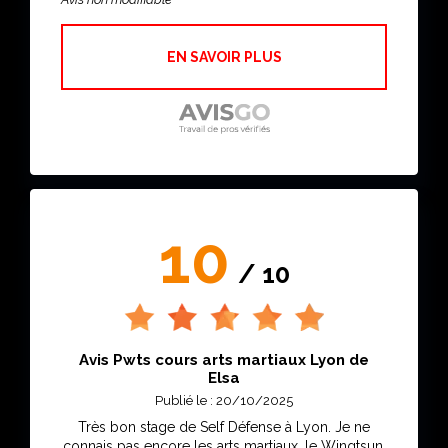
sont bien structurés et l'ambiance y est agréable.
Je compte bien poursuivre mon ascension dans
ce club ! Merci à eux pour leur accueil chaleureux
EN SAVOIR PLUS
!
10
/ 10
Avis Pwts cours arts martiaux Lyon de
Elsa
Publié le : 20/10/2025
Très bon stage de Self Défense à Lyon. Je ne
connais pas encore les arts martiaux, le Wingtsun.