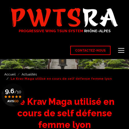
Aller
au
contenu
principal
PROGRESSIVE WING TSUN SYSTEM
RHÔNE-ALPES
CONTACTEZ-NOUS
Accueil
Actualités
Le Krav Maga utilisé en cours de self défense femme lyon
9.6
/10
Le Krav Maga utilisé en
Voir le certificat
cours de self défense
femme lyon