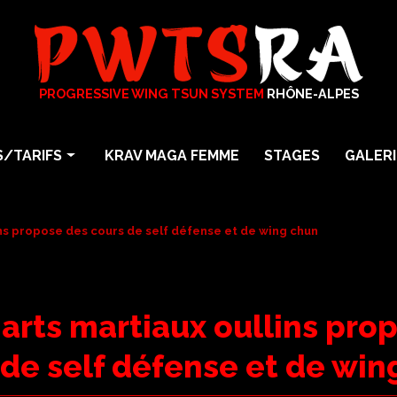
PROGRESSIVE WING TSUN SYSTEM
RHÔNE-ALPES
/TARIFS
KRAV MAGA FEMME
STAGES
GALERI
arts martiaux
Photos
particuliers
Vidéos
ins propose des cours de self défense et de wing chun
En Entreprise
a
 arts martiaux oullins pro
Maga Femme Self Défense
 de self défense et de win