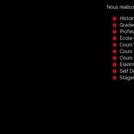
Nous réalis
Histoi
Grade
Profes
École 
Cours
Cours 
Cours 
Eskrim
Self 
Stage