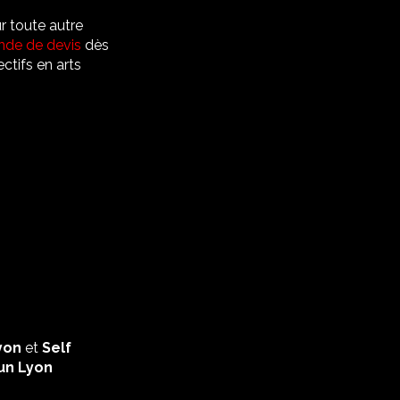
ur toute autre
de de devis
dès
ctifs en arts
yon
et
Self
un Lyon