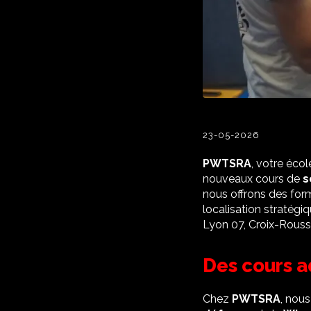
23-05-2026
PWTSRA
, votre éco
nouveaux cours de
s
nous offrons des for
localisation stratégi
Lyon 07, Croix-Rousse
Des cours a
Chez
PWTSRA
, nou