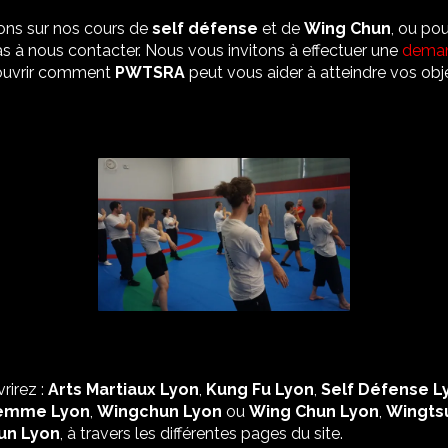
ions sur nos cours de
self défense
et de
Wing Chun
, ou po
as à nous contacter. Nous vous invitons à effectuer une
deman
couvrir comment
PWTSRA
peut vous aider à atteindre vos obje
rirez :
Arts Martiaux Lyon
,
Kung Fu Lyon
,
Self Défense L
emme Lyon
,
Wingchun Lyon
ou
Wing Chun Lyon
,
Wingts
un Lyon
, à travers les différentes pages du site.