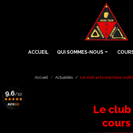
Aller
au
contenu
principal
Navigation principale
ACCUEIL
QUI SOMMES-NOUS
COURS
Histoire
Cours 
Écoles
Cours 
Accueil
Actualités
Le club arts martiaux oull
Professeurs
Cours 
9.6
/10
Grades
Eskrim
Le club
Krav 
Voir le certificat
cours