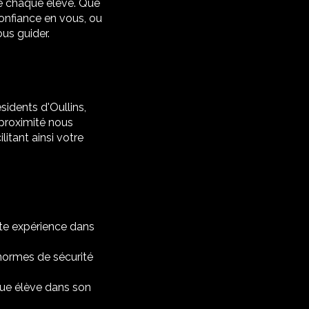
e chaque élève. Que
onfiance en vous, ou
us guider.
sidents d'Oullins,
 proximité nous
itant ainsi votre
ste expérience dans
 normes de sécurité
ue élève dans son