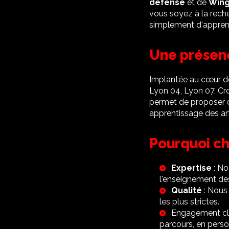
défense
et de
Wing
vous soyez à la rech
simplement d'apprendr
Une présenc
Implantée au cœur de 
Lyon 04, Lyon 07, Cro
permet de proposer de
apprentissage des ar
Pourquoi ch
Expertise
: No
l'enseignement des
Qualité
: Nous 
les plus strictes.
Engagement cli
parcours, en pers