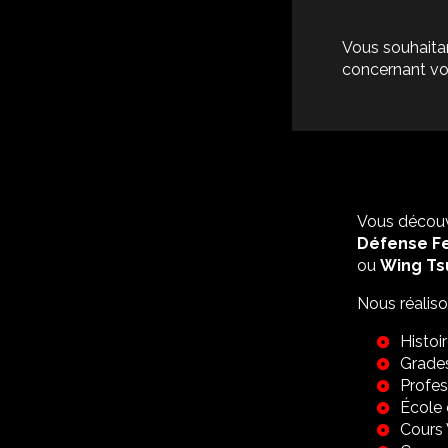
Vous souhaitan
concernant v
Vous découv
Défense F
ou
Wing Ts
Nous réalis
Histoi
Grade
Profes
École 
Cours