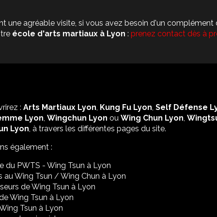
t une agréable visite, si vous avez besoin d'un complément 
otre
école d'arts martiaux
à Lyon
:
prenez contact dès à p
rirez :
Arts Martiaux Lyon
,
Kung Fu Lyon
,
Self Défense L
emme Lyon
,
Wingchun Lyon
ou
Wing Chun Lyon
,
Wingts
un Lyon
, à travers les différentes pages du site.
ons également :
re du PWTS - Wing Tsun à Lyon
s au Wing Tsun / Wing Chun à Lyon
seurs de Wing Tsun à Lyon
de Wing Tsun à Lyon
 Wing Tsun à Lyon