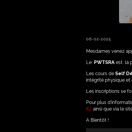
06-02-2025
Mesdames venez appr
Le
PWTSRA
est là 
Les cours de
Self D
intégrité physique et
Les inscriptions se fo
Pour plus d'informat
82
ainsi que via le si
A Bientôt !