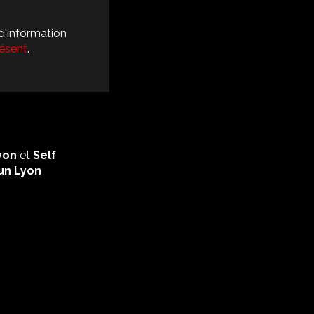
d'information
résent
.
yon
et
Self
un Lyon