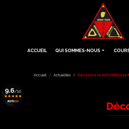
Aller
au
contenu
principal
Navigation principale
ACCUEIL
QUI SOMMES-NOUS
COURS
Histoire
Cours 
Écoles
Cours 
Accueil
Actualités
Découvre la Self Défense
Professeurs
Cours 
9.6
/10
Grades
Eskrim
Déco
Krav 
Voir le certificat