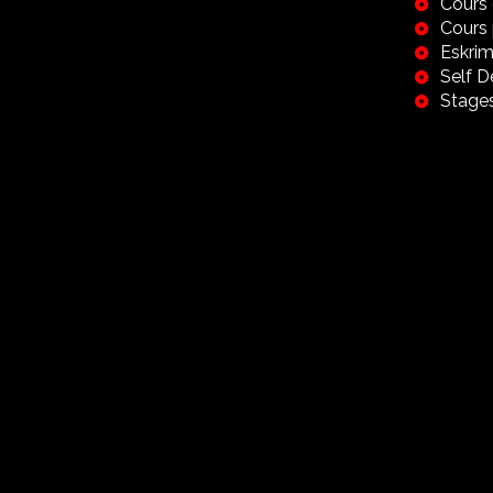
Cours 
Cours 
Eskrim
Self 
Stage