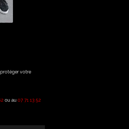
protéger votre
82
ou au
07 71 13 52