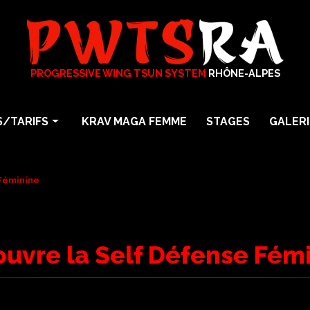
PROGRESSIVE WING TSUN SYSTEM
RHÔNE-ALPES
/TARIFS
KRAV MAGA FEMME
STAGES
GALERI
arts martiaux
Photos
particuliers
Vidéos
 Féminine
En Entreprise
a
uvre la Self Défense Fém
Maga Femme Self Défense