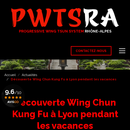
Aller
au
contenu
principal
PROGRESSIVE WING TSUN SYSTEM
RHÔNE-ALPES
CONTACTEZ-NOUS
Accueil
Actualités
Découverte Wing Chun Kung Fu à Lyon pendant les vacances
9.6
/10
Découverte Wing Chun
Voir le certificat
Kung Fu à Lyon pendant
les vacances