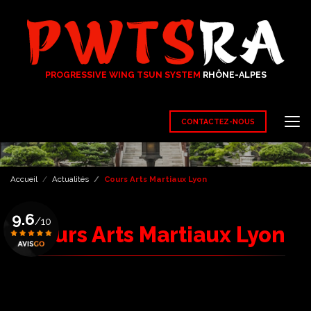
Aller
au
contenu
principal
PROGRESSIVE WING TSUN SYSTEM
RHÔNE-ALPES
CONTACTEZ-NOUS
Accueil
Actualités
Cours Arts Martiaux Lyon
9.6
/10
Cours Arts Martiaux Lyon
Voir le certificat