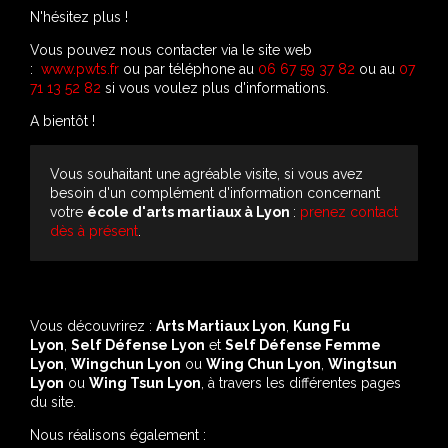
N'hésitez plus !
Vous pouvez nous contacter via le site web
:
www.pwts.fr
ou par téléphone au
06 67 59 37 82
ou au
07
71 13 52 82
si vous voulez plus d'informations.
A bientôt !
Vous souhaitant une agréable visite, si vous avez
besoin d'un complément d'information concernant
votre
école d'arts martiaux
à Lyon
:
prenez contact
dès à présent
.
Vous découvrirez :
Arts Martiaux Lyon
,
Kung Fu
Lyon
,
Self Défense Lyon
et
Self Défense Femme
Lyon
,
Wingchun Lyon
ou
Wing Chun Lyon
,
Wingtsun
Lyon
ou
Wing Tsun Lyon
, à travers les différentes pages
du site.
Nous réalisons également :