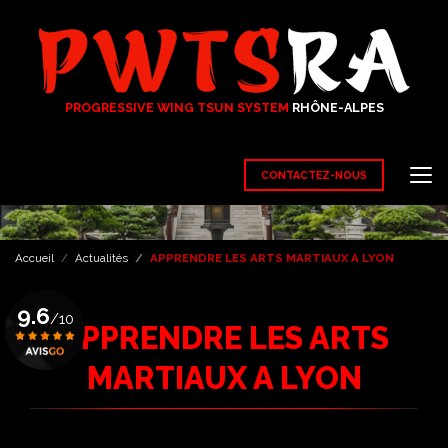
Aller
au
contenu
principal
PROGRESSIVE WING TSUN SYSTEM
RHÔNE-ALPES
CONTACTEZ-NOUS
Accueil
Actualités
APPRENDRE LES ARTS MARTIAUX A LYON
9.6
/10
APPRENDRE LES ARTS
MARTIAUX A LYON
Voir le certificat