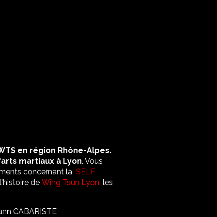
TS en région Rhône-Alpes.
arts martiaux à Lyon
. Vous
nements concernant la
SELF
 l'histoire de
Wing Tsun Lyon
, les
hann CABARISTE