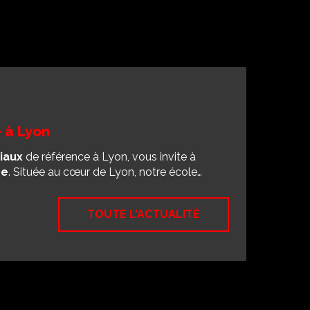
 Lyon
vec PWTSRA, votre école d'arts martiaux
et art martial chinois unique. Située au cœur
TOUTE L'ACTUALITÉ