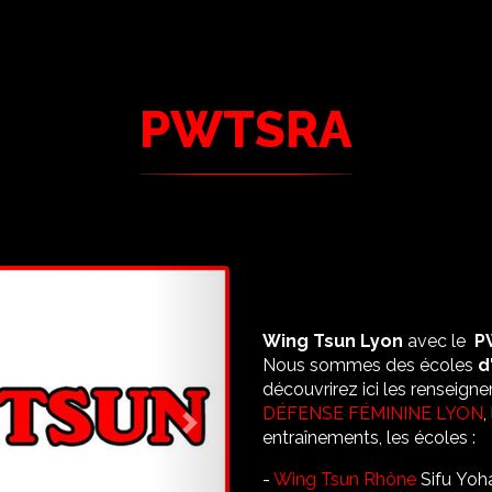
PWTSRA
Wing Tsun Lyon
avec le
PW
Nous sommes des écoles
d'
découvrirez ici les renseig
DÉFENSE FÉMININE LYON
,
Next
entraînements, les écoles :
-
Wing Tsun Rhône
Sifu Yo