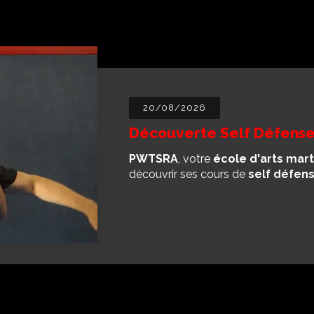
06/08/2026
Découverte Wing Chun à
Découvrez le Wing Chun
à Lyon a
spécialisée dans l'enseignement de c
de Lyon, notre école offre un…