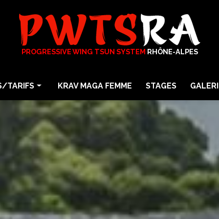
PROGRESSIVE WING TSUN SYSTEM
RHÔNE-ALPES
/TARIFS
KRAV MAGA FEMME
STAGES
GALERI
arts martiaux
Photos
particuliers
Vidéos
En Entreprise
a
Maga Femme Self Défense