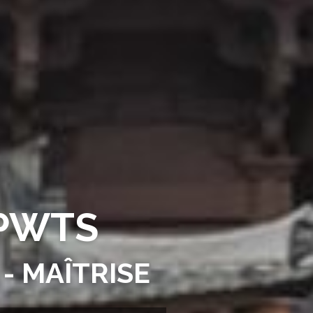
 PWTS
- MAÎTRISE