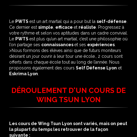
L'ANNÉE
Le
PWTS
est un art martial qui a pour but la
self-défense
.
Ce dernier est
simple
,
efficace
et
réaliste
. Progressez à
votre rythme et selon vos aptitudes dans un cadre convivial.
Le
PWTS
est plus qu’un art martial, c’est une philosophie où
l’on partage ses
connaissances
et ses
expériences
.
>Nous formons des élèves ainsi que de futurs moniteurs
désirant un jour ouvrir à leur tour une école., 2 cours sont
offerts dans chaque école tout au long de l’année. Nous
proposons également des cours
Self Défense Lyon
et
Eskrima Lyon
.
DÉROULEMENT D'UN COURS DE
WING TSUN LYON
Les cours de Wing Tsun Lyon sont variés, mais on peut
la plupart du temps les retrouver de la façon