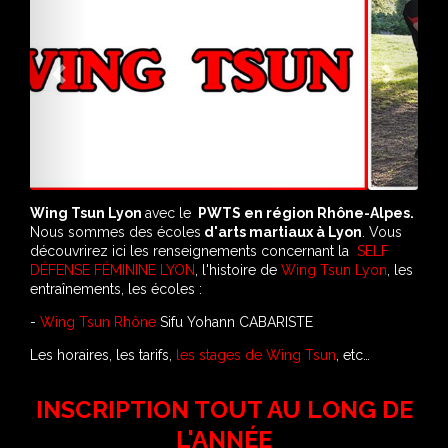
Previous
Next
Wing Tsun Lyon
avec le
PWTS en région Rhône-Alpes.
Nous sommes des écoles
d'arts martiaux à Lyon
. Vous
découvrirez ici les renseignements concernant la
SELF
DÉFENSE FÉMININE LYON
, l'histoire de
Wing Tsun Lyon
, les
entraînements, les écoles :
-
Wing Tsun Rhône
Sifu Yohann CABARISTE
Les horaires, les tarifs,
les stages de Wing Tsun
, etc…
INSCRIPTION TOUT AU LONG DE