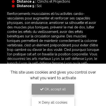
Distance 3 :
Coudes et Genoux
Distance 4 :
Clinchs et Projections
Distance 5 :
Sol
Renforcements musculaires et/ou activités cardio-
vasculaires pour augmenter et renforcer ses capacités
physiques, son endurance, améliorer sa silhouette et avoir
des muscles plus toniques, prévenir le mal de dos, lutter
contre les effets du vieillissement, avoir des effets
bénéfiques sur la circulation sanguine. Des muscles
toniques permettent de maintenir correctement la colonne
vertébrale, c’est un élément prépondérant pour éviter d’être
trop cambré ou d’avoir le dos vouté. C’est pourquoi lorsque
l’on pratique cet art on travaille la position corporelle. Vous
découvrirez les arts martiaux Lyon, la self-défense Lyon, le
kung fu Lyon, la self-défense femme Lyon ou la self-
This site uses cookies and gives you control over
défense féminine Lyon, le wing chun Lyon ou wing chun
Lyon, le wing tsun Lyon ou wing tsun Lyon, la boxe Lyon ou
what you want to activate
la boxe chinoise Lyon ainsi que le MMA Lyon à travers les
différentes pages du site.
OK, accept all
Cependant il ne faut pas oublier que les cours
peuvent varier en fonction de ce que le professeur
Deny all cookies
tient à enseigner lors de ses cours, et en fonction de