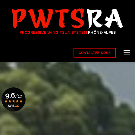
Aller
au
contenu
principal
PROGRESSIVE WING TSUN SYSTEM
RHÔNE-ALPES
CONTACTEZ-NOUS
9.6
/10
Voir le certificat